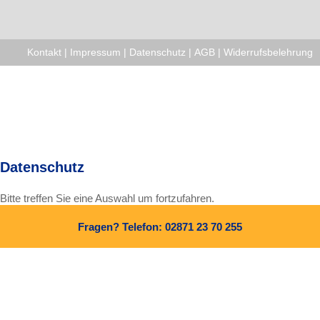
Kontakt
|
Impressum
|
Datenschutz
|
AGB
|
Widerrufsbelehrung
Datenschutz
Bitte treffen Sie eine Auswahl um fortzufahren.
Fragen? Telefon: 02871 23 70 255
Alle Cookies und Skripte zulassen
Nur notwendige Cookies zulassen
Weitere Informationen finden Sie in unserer
Datenschutzerklärung
und in unserem
Impressum
.