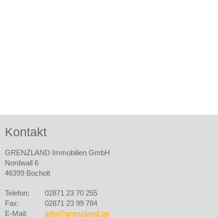
Kontakt
GRENZLAND Immobilien GmbH
Nordwall 6
46399 Bocholt
Telefon:
02871 23 70 255
Fax:
02871 23 99 784
E-Mail:
info@grenzland.im