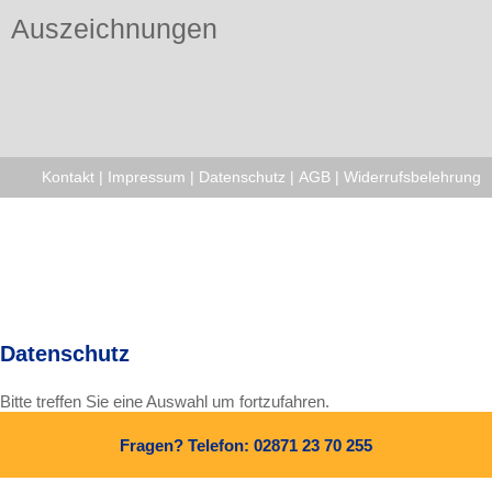
Auszeichnungen
Kontakt
|
Impressum
|
Datenschutz
|
AGB
|
Widerrufsbelehrung
Datenschutz
Bitte treffen Sie eine Auswahl um fortzufahren.
Fragen? Telefon: 02871 23 70 255
Alle Cookies und Skripte zulassen
Nur notwendige Cookies zulassen