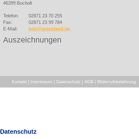
46399 Bocholt
Telefon:
02871 23 70 255
Fax:
02871 23 99 784
E-Mail:
info@grenzland.im
Auszeichnungen
Kontakt
|
Impressum
|
Datenschutz
|
AGB
|
Widerrufsbelehrung
Datenschutz