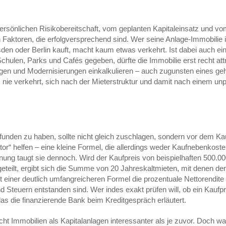
ersönlichen Risikobereitschaft, vom geplanten Kapitaleinsatz und vo
on Faktoren, die erfolgversprechend sind. Wer seine Anlage-Immobilie 
sden oder Berlin kauft, macht kaum etwas verkehrt. Ist dabei auch e
ulen, Parks und Cafés gegeben, dürfte die Immobilie erst recht attra
erungen und Modernisierungen einkalkulieren – auch zugunsten eines g
nie verkehrt, sich nach der Mieterstruktur und damit nach einem un
funden zu haben, sollte nicht gleich zuschlagen, sondern vor dem Kauf
ator“ helfen – eine kleine Formel, die allerdings weder Kaufnebenkos
nung taugt sie dennoch. Wird der Kaufpreis von beispielhaften 500.00
teilt, ergibt sich die Summe von 20 Jahreskaltmieten, mit denen der
 einer deutlich umfangreicheren Formel die prozentuale Nettorendi
d Steuern entstanden sind. Wer indes exakt prüfen will, ob ein Kaufpre
as die finanzierende Bank beim Kreditgespräch erläutert.
ht Immobilien als Kapitalanlagen interessanter als je zuvor. Doch was