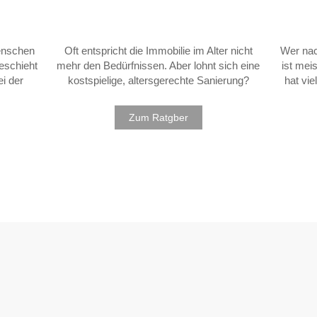
Menschen
Oft entspricht die Immobilie im Alter nicht
Wer nac
eschieht
mehr den Bedürfnissen. Aber lohnt sich eine
ist mei
i der
kostspielige, altersgerechte Sanierung?
hat vi
Zum Ratgber