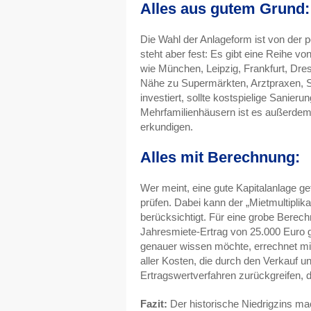
Alles aus gutem Grund:
Die Wahl der Anlageform ist von der p
steht aber fest: Es gibt eine Reihe v
wie München, Leipzig, Frankfurt, Dre
Nähe zu Supermärkten, Arztpraxen, Sch
investiert, sollte kostspielige Sani
Mehrfamilienhäusern ist es außerdem 
erkundigen.
Alles mit Berechnung:
Wer meint, eine gute Kapitalanlage ge
prüfen. Dabei kann der „Mietmultiplik
berücksichtigt. Für eine grobe Berech
Jahresmiete-Ertrag von 25.000 Euro ge
genauer wissen möchte, errechnet mit
aller Kosten, die durch den Verkauf un
Ertragswertverfahren zurückgreifen, d
Fazit:
Der historische Niedrigzins mac