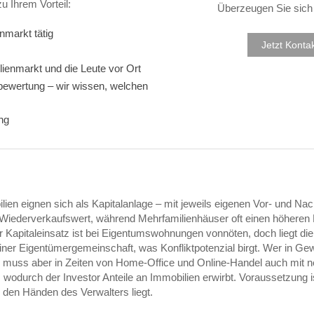
 Ihrem Vorteil:
Überzeugen Sie sich 
nmarkt tätig
Jetzt Konta
ienmarkt und die Leute vor Ort
bewertung – wir wissen, welchen
ng
ilien eignen sich als Kapitalanlage – mit jeweils eigenen Vor- und Nach
Wiederverkaufswert, während Mehrfamilienhäuser oft einen höheren 
 Kapitaleinsatz ist bei Eigentumswohnungen vonnöten, doch liegt die 
einer Eigentümergemeinschaft, was Konfliktpotenzial birgt. Wer in G
n, muss aber in Zeiten von Home-Office und Online-Handel auch mit n
wodurch der Investor Anteile an Immobilien erwirbt. Voraussetzung is
den Händen des Verwalters liegt.