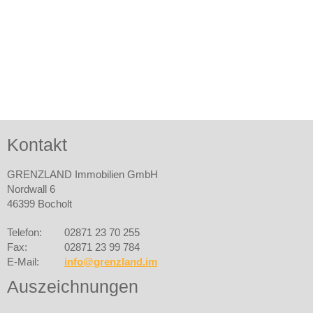
Kontakt
GRENZLAND Immobilien GmbH
Nordwall 6
46399 Bocholt
Telefon:
02871 23 70 255
Fax:
02871 23 99 784
E-Mail:
info@grenzland.im
Auszeichnungen