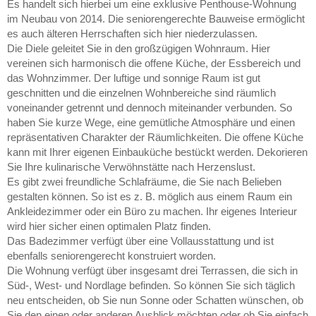
Es handelt sich hierbei um eine exklusive Penthouse-Wohnung
im Neubau von 2014. Die seniorengerechte Bauweise ermöglicht
es auch älteren Herrschaften sich hier niederzulassen.
Die Diele geleitet Sie in den großzügigen Wohnraum. Hier
vereinen sich harmonisch die offene Küche, der Essbereich und
das Wohnzimmer. Der luftige und sonnige Raum ist gut
geschnitten und die einzelnen Wohnbereiche sind räumlich
voneinander getrennt und dennoch miteinander verbunden. So
haben Sie kurze Wege, eine gemütliche Atmosphäre und einen
repräsentativen Charakter der Räumlichkeiten. Die offene Küche
kann mit Ihrer eigenen Einbauküche bestückt werden. Dekorieren
Sie Ihre kulinarische Verwöhnstätte nach Herzenslust.
Es gibt zwei freundliche Schlafräume, die Sie nach Belieben
gestalten können. So ist es z. B. möglich aus einem Raum ein
Ankleidezimmer oder ein Büro zu machen. Ihr eigenes Interieur
wird hier sicher einen optimalen Platz finden.
Das Badezimmer verfügt über eine Vollausstattung und ist
ebenfalls seniorengerecht konstruiert worden.
Die Wohnung verfügt über insgesamt drei Terrassen, die sich in
Süd-, West- und Nordlage befinden. So können Sie sich täglich
neu entscheiden, ob Sie nun Sonne oder Schatten wünschen, ob
Sie den einen oder anderen Ausblick möchten oder ob Sie einfach