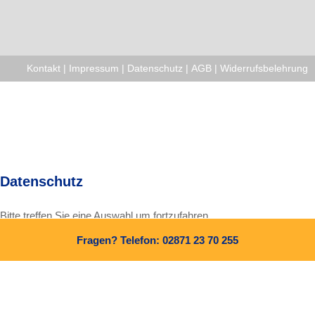
Kontakt
|
Impressum
|
Datenschutz
|
AGB
|
Widerrufsbelehrung
Datenschutz
Bitte treffen Sie eine Auswahl um fortzufahren.
Fragen? Telefon: 02871 23 70 255
Alle Cookies und Skripte zulassen
Nur notwendige Cookies zulassen
Weitere Informationen finden Sie in unserer
Datenschutzerklärung