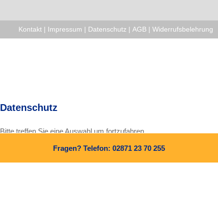
Kontakt
|
Impressum
|
Datenschutz
|
AGB
|
Widerrufsbelehrung
Datenschutz
Bitte treffen Sie eine Auswahl um fortzufahren.
Fragen? Telefon: 02871 23 70 255
Alle Cookies und Skripte zulassen
Nur notwendige Cookies zulassen
Weitere Informationen finden Sie in unserer
Datenschutzerklärung
und in unserem
Impressum
.