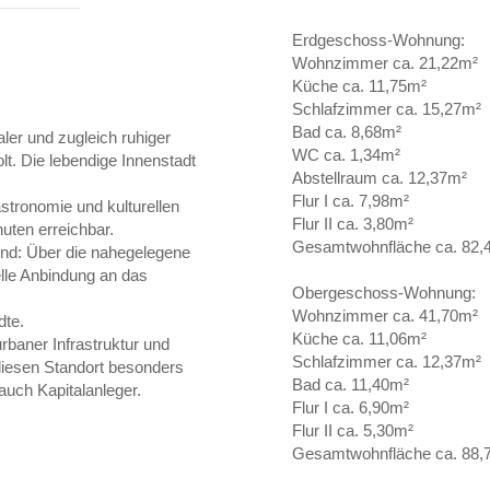
Erdgeschoss-Wohnung:
Wohnzimmer ca. 21,22m²
Küche ca. 11,75m²
Schlafzimmer ca. 15,27m²
Bad ca. 8,68m²
aler und zugleich ruhiger
WC ca. 1,34m²
lt. Die lebendige Innenstadt
Abstellraum ca. 12,37m²
Flur I ca. 7,98m²
astronomie und kulturellen
Flur II ca. 3,80m²
nuten erreichbar.
Gesamtwohnfläche ca. 82,
end: Über die nahegelegene
lle Anbindung an das
Obergeschoss-Wohnung:
Wohnzimmer ca. 41,70m²
dte.
Küche ca. 11,06m²
rbaner Infrastruktur und
Schlafzimmer ca. 12,37m²
iesen Standort besonders
Bad ca. 11,40m²
 auch Kapitalanleger.
Flur I ca. 6,90m²
Flur II ca. 5,30m²
Gesamtwohnfläche ca. 88,