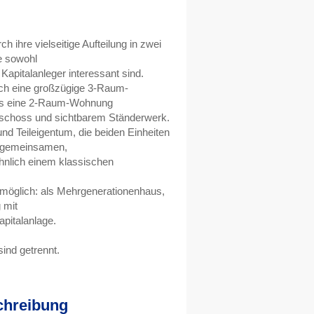
h ihre vielseitige Aufteilung in zwei
e sowohl
 Kapitalanleger interessant sind.
ich eine großzügige 3-Raum-
s eine 2-Raum-Wohnung
schoss und sichtbarem Ständerwerk.
nd Teileigentum, die beiden Einheiten
n gemeinsamen,
hnlich einem klassischen
g möglich: als Mehrgenerationenhaus,
 mit
apitalanlage.
ind getrennt.
chreibung