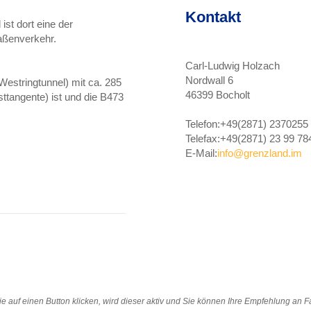
Kontakt
ist dort eine der
aßenverkehr.
Carl-Ludwig Holzach
Nordwall 6
(Westringtunnel) mit ca. 285
46399 Bocholt
ttangente) ist und die B473
Telefon:
+49(2871) 2370255
Telefax:
+49(2871) 23 99 78
E-Mail:
info@grenzland.im
e auf einen Button klicken, wird dieser aktiv und Sie können Ihre Empfehlung an 