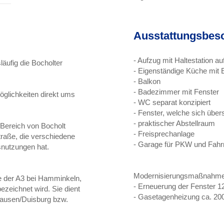
Ausstattungsbes
- Aufzug mit Haltestation a
läufig die Bocholter
- Eigenständige Küche mit
- Balkon
- Badezimmer mit Fenster
glichkeiten direkt ums
- WC separat konzipiert
- Fenster, welche sich übe
- praktischer Abstellraum
n Bereich von Bocholt
- Freisprechanlage
traße, die verschiedene
- Garage für PKW und Fahr
nutzungen hat.
Modernisierungsmaßnahm
e der A3 bei Hamminkeln,
- Erneuerung der Fenster 1
ezeichnet wird. Sie dient
- Gasetagenheizung ca. 20
hausen/Duisburg bzw.