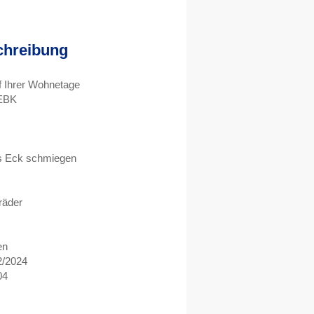
chreibung
uf Ihrer Wohnetage
 EBK
rs Eck schmiegen
räder
en
2/2024
04