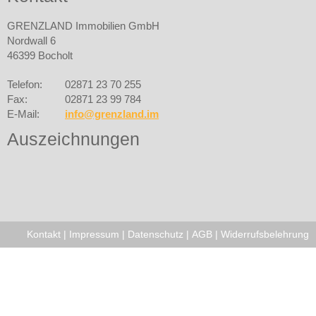
GRENZLAND Immobilien GmbH
Nordwall 6
46399 Bocholt
Telefon:
02871 23 70 255
Fax:
02871 23 99 784
E-Mail:
info@grenzland.im
Auszeichnungen
Kontakt
|
Impressum
|
Datenschutz
|
AGB
|
Widerrufsbelehrung