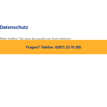
Datenschutz
Bitte treffen Sie eine Auswahl um fortzufahren.
Fragen? Telefon: 02871 23 70 255
Alle Cookies und Skripte zulassen
Nur notwendige Cookies zulassen
Weitere Informationen finden Sie in unserer
Datenschutzerklärung
und in unserem
Impressum
.