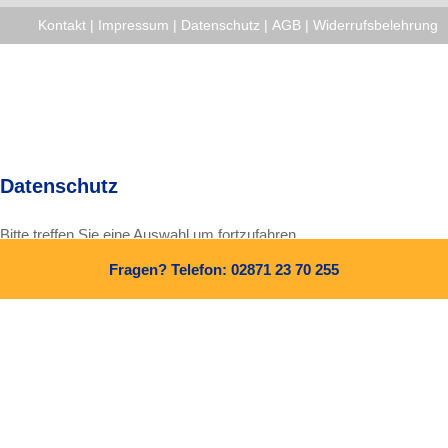
Kontakt
|
Impressum
|
Datenschutz
|
AGB
|
Widerrufsbelehrung
Datenschutz
Bitte treffen Sie eine Auswahl um fortzufahren.
Fragen? Telefon: 02871 23 70 255
Alle Cookies und Skripte zulassen
Nur notwendige Cookies zulassen
Weitere Informationen finden Sie in unserer
Datenschutzerklärung
und in unserem
Impressum
.