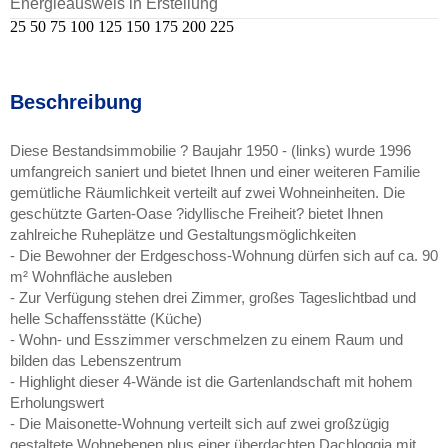
Energieausweis in Erstellung
25
50
75
100
125
150
175
200
225
Beschreibung
Diese Bestandsimmobilie ? Baujahr 1950 - (links) wurde 1996
umfangreich saniert und bietet Ihnen und einer weiteren Familie
gemütliche Räumlichkeit verteilt auf zwei Wohneinheiten. Die
geschützte Garten-Oase ?idyllische Freiheit? bietet Ihnen
zahlreiche Ruheplätze und Gestaltungsmöglichkeiten
- Die Bewohner der Erdgeschoss-Wohnung dürfen sich auf ca. 90
m² Wohnfläche ausleben
- Zur Verfügung stehen drei Zimmer, großes Tageslichtbad und
helle Schaffensstätte (Küche)
- Wohn- und Esszimmer verschmelzen zu einem Raum und
bilden das Lebenszentrum
- Highlight dieser 4-Wände ist die Gartenlandschaft mit hohem
Erholungswert
- Die Maisonette-Wohnung verteilt sich auf zwei großzügig
gestaltete Wohnebenen plus einer überdachten Dachloggia mit