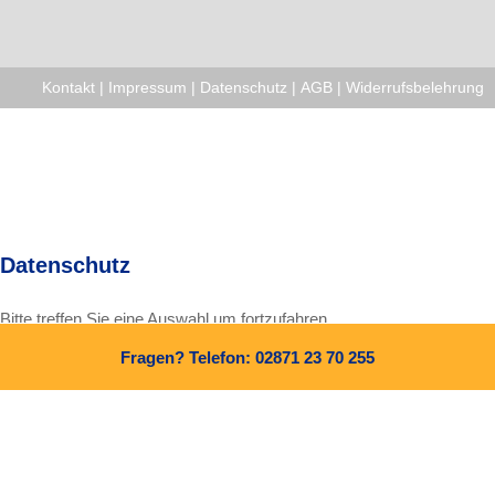
Kontakt
|
Impressum
|
Datenschutz
|
AGB
|
Widerrufsbelehrung
Datenschutz
Bitte treffen Sie eine Auswahl um fortzufahren.
Fragen? Telefon: 02871 23 70 255
Alle Cookies und Skripte zulassen
Nur notwendige Cookies zulassen
Weitere Informationen finden Sie in unserer
Datenschutzerklärung
und in unserem
Impressum
.