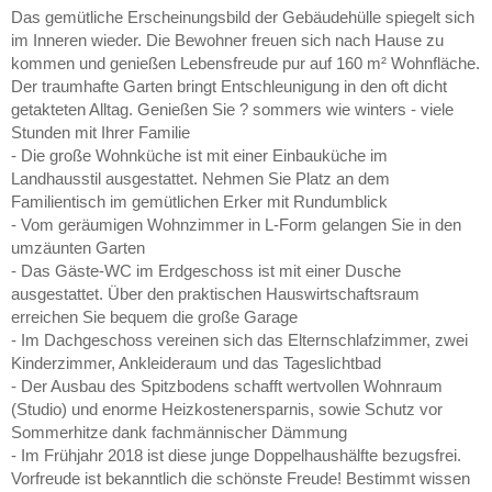
Das gemütliche Erscheinungsbild der Gebäudehülle spiegelt sich
im Inneren wieder. Die Bewohner freuen sich nach Hause zu
kommen und genießen Lebensfreude pur auf 160 m² Wohnfläche.
Der traumhafte Garten bringt Entschleunigung in den oft dicht
getakteten Alltag. Genießen Sie ? sommers wie winters - viele
Stunden mit Ihrer Familie
- Die große Wohnküche ist mit einer Einbauküche im
Landhausstil ausgestattet. Nehmen Sie Platz an dem
Familientisch im gemütlichen Erker mit Rundumblick
- Vom geräumigen Wohnzimmer in L-Form gelangen Sie in den
umzäunten Garten
- Das Gäste-WC im Erdgeschoss ist mit einer Dusche
ausgestattet. Über den praktischen Hauswirtschaftsraum
erreichen Sie bequem die große Garage
- Im Dachgeschoss vereinen sich das Elternschlafzimmer, zwei
Kinderzimmer, Ankleideraum und das Tageslichtbad
- Der Ausbau des Spitzbodens schafft wertvollen Wohnraum
(Studio) und enorme Heizkostenersparnis, sowie Schutz vor
Sommerhitze dank fachmännischer Dämmung
- Im Frühjahr 2018 ist diese junge Doppelhaushälfte bezugsfrei.
Vorfreude ist bekanntlich die schönste Freude! Bestimmt wissen