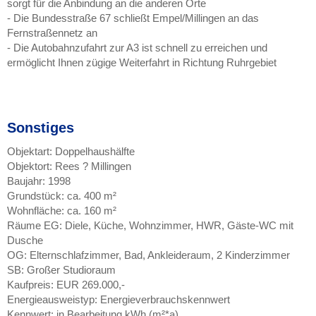
sorgt für die Anbindung an die anderen Orte
- Die Bundesstraße 67 schließt Empel/Millingen an das
Fernstraßennetz an
- Die Autobahnzufahrt zur A3 ist schnell zu erreichen und
ermöglicht Ihnen zügige Weiterfahrt in Richtung Ruhrgebiet
Sonstiges
Objektart: Doppelhaushälfte
Objektort: Rees ? Millingen
Baujahr: 1998
Grundstück: ca. 400 m²
Wohnfläche: ca. 160 m²
Räume EG: Diele, Küche, Wohnzimmer, HWR, Gäste-WC mit
Dusche
OG: Elternschlafzimmer, Bad, Ankleideraum, 2 Kinderzimmer
SB: Großer Studioraum
Kaufpreis: EUR 269.000,-
Energieausweistyp: Energieverbrauchskennwert
Kennwert: in Bearbeitung kWh (m²*a)